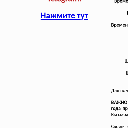
Време
Нажмите тут
Временн
Ш
Для пол
ВАЖНО: 
года п
Вы смож
Своим к