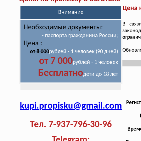
Цена 
Внимание
В связ
Необходимые документы:
законо
- паспорта гражданина России;
огранич
Цена :
Обновле
от 8 000
рублей - 1 человек (90 дней)
от 7 000
рублей - 1 человек
Бесплатно
дети до 18 лет
Регис
kupi.propisku@gmail.com
Тел. 7-937-796-30-96
Време
Telegram: